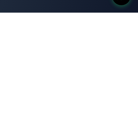
آبار جروب
للمقاولات العامة
ابار جروب هي شركة مصرية رائدة متخصصة في حفر وصيانة وتأهيل
آبار المياه الجوفية، وتقديم حلول متكاملة للطاقة الشمسية. نفتخر
بتقديم خدمات عالية الجودة تعتمد على أحدث التقنيات والمعايير
الهندسية لتلبية احتياجات عملائنا في مختلف أنحاء الجمهورية.
روابط سريعة
من نحن