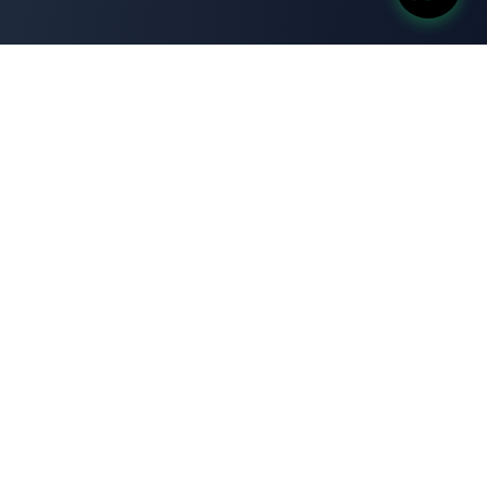
آبار جروب
للمقاولات العامة
ابار جروب هي شركة مصرية رائدة متخصصة في حفر وصيانة وتأهيل
آبار المياه الجوفية، وتقديم حلول متكاملة للطاقة الشمسية. نفتخر
بتقديم خدمات عالية الجودة تعتمد على أحدث التقنيات والمعايير
الهندسية لتلبية احتياجات عملائنا في مختلف أنحاء الجمهورية.
روابط سريعة
من نحن