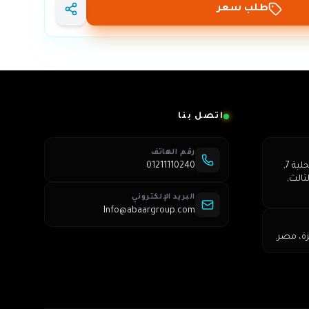
طلب سعر
اتصل بنا
رقم الهاتف
عمارة 250, شارع الشباب, محلية 7,
01211110240
ثالث,
البريد الإلكتروني
Info@abaargroup.com
زة، مصر.