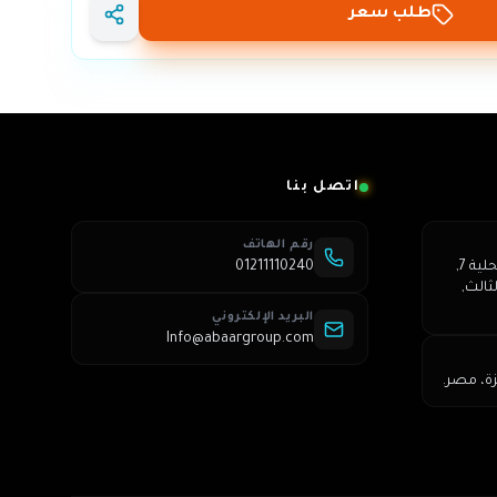
طلب سعر
اتصل بنا
رقم الهاتف
عمارة 250, شارع الشباب, محلية 7,
01211110240
ثالث,
البريد الإلكتروني
Info@abaargroup.com
زة، مصر.