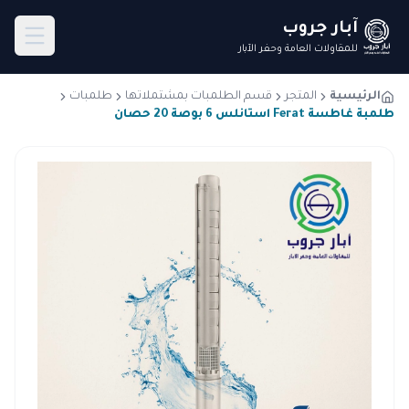
آبار جروب
للمقاولات العامة وحفر الآبار
الرئيسية
المتجر
قسم الطلمبات بمشتملاتها
طلمبات
طلمبة غاطسة Ferat استانلس 6 بوصة 20 حصان