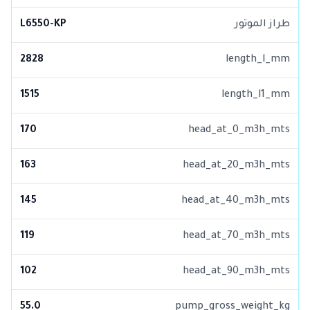
طراز الموتور
L6550-KP
2828
length_l_mm
1515
length_l1_mm
170
head_at_0_m3h_mts
163
head_at_20_m3h_mts
145
head_at_40_m3h_mts
119
head_at_70_m3h_mts
102
head_at_90_m3h_mts
55.0
pump_gross_weight_kg