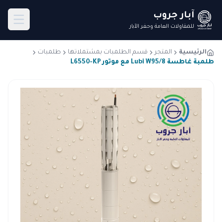
آبار جروب
للمقاولات العامة وحفر الآبار
الرئيسية
المتجر
قسم الطلمبات بمشتملاتها
طلمبات
طلمبة غاطسة Lubi W95/8 مع موتور L6550-KP