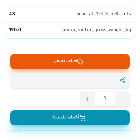
48
head_at_123_8_m3h_mts
190.0
pump_motor_gross_weight_kg
طلب سعر
أضف للسلة