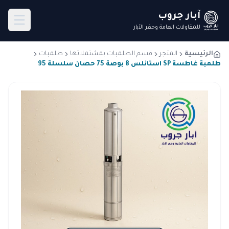
آبار جروب
للمقاولات العامة وحفر الآبار
الرئيسية
المتجر
قسم الطلمبات بمشتملاتها
طلمبات
طلمبة غاطسة SP استانلس 8 بوصة 75 حصان سلسلة 95