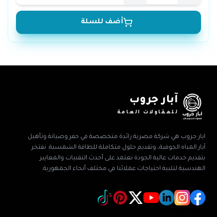
أضف للسلة
آبار جروب
للمقاولات العامة
ابار جروب هي شركة مصرية رائدة متخصصة في حفر وصيانة وتأهيل
آبار المياه الجوفية، وتقديم حلول متكاملة للطاقة الشمسية. نفتخر
بتقديم خدمات عالية الجودة تعتمد على أحدث التقنيات والمعايير
الهندسية لتلبية احتياجات عملائنا في مختلف أنحاء الجمهورية.