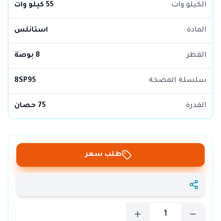
الكيلو وات
55 كيلو وات
المادة
استانلس
القطر
8 بوصة
سلسلة المضخة
8SP95
القدرة
75 حصان
طلب سعر