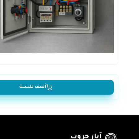
أضف للسلة
آبار جروب