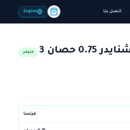
اتصل بنا
English
لوحة كنترول وحماية شنايدر 0.75 حصان 3
متوفر
فرنسا