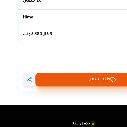
20 حصان
Himel
3 فاز 380 فولت
طلب سعر
اتصل بنا