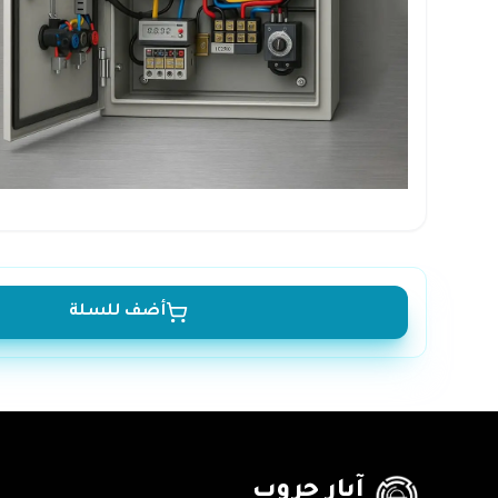
أضف للسلة
آبار جروب