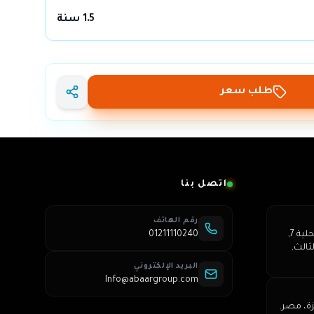
1.5 سنة
طلب سعر
اتصل بنا
رقم الهاتف
عمارة 250, شارع الشباب, محلية 7,
01211110240
ثالث,
البريد الإلكتروني
Info@abaargroup.com
زة، مصر.