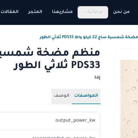
من نحن
خدماتنا
مشاريعنا
المتجر
المقالات
سية ساج 22 كيلو واط PDS33 ثلاثي الطور
PDS33 ثلاثي الطور
SAJ
المواصفات
الوصف
output_power_kw