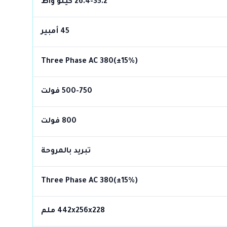
26.4-35.2 كيلو واط
45 أمبير
Three Phase AC 380(±15%)
500-750 فولت
800 فولت
تبريد بالمروحة
Three Phase AC 380(±15%)
442x256x228 ملم