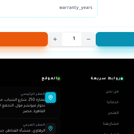
warranty_years
روابط سريعة
الموقع
من نحن
المقر الرئيسي
خدماتنا
بجوار فيوتشر مول, التجمع ال
القاهرة, مصر.
المتجر
مشاريعنا
المقر الفرعي
الرهاوي، منشأة القناطر، جي