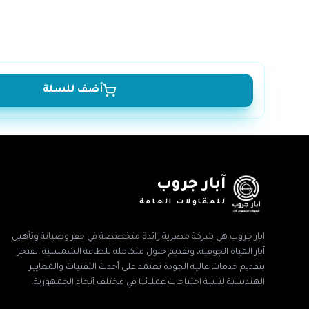
أضف للسلة
آبار جروب
للمقاولات العامة
ابار جروب هي شركة مصرية رائدة متخصصة في حفر وصيانة وتأهيل
آبار المياه الجوفية، وتقديم حلول متكاملة للطاقة الشمسية. نفتخر
بتقديم خدمات عالية الجودة تعتمد على أحدث التقنيات والمعايير
الهندسية لتلبية احتياجات عملائنا في مختلف أنحاء الجمهورية.