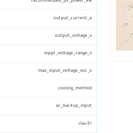
recommended_pv_power_kw
output_current_a
output_voltage_v
mppt_voltage_range_v
max_input_voltage_voc_v
cooling_method
ac_backup_input
الأبعاد