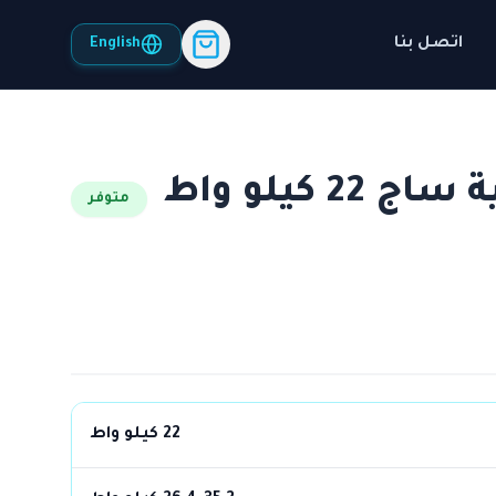
اتصل بنا
English
منظم مضخة شمسية ساج 22 كيلو واط
متوفر
22 كيلو واط