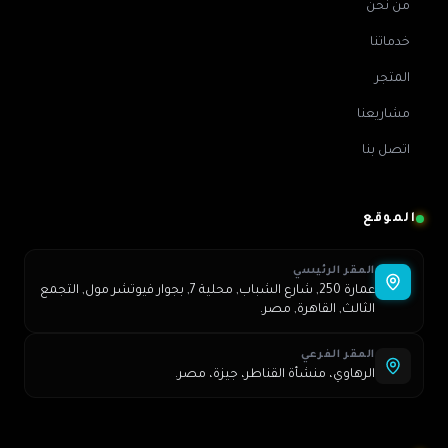
من نحن
خدماتنا
المتجر
مشاريعنا
اتصل بنا
الموقع
المقر الرئيسي
عمارة 250, شارع الشباب, محلية 7, بجوار فيوتشر مول, التجمع
الثالث, القاهرة, مصر.
المقر الفرعي
الرهاوي، منشأة القناطر، جيزة، مصر.