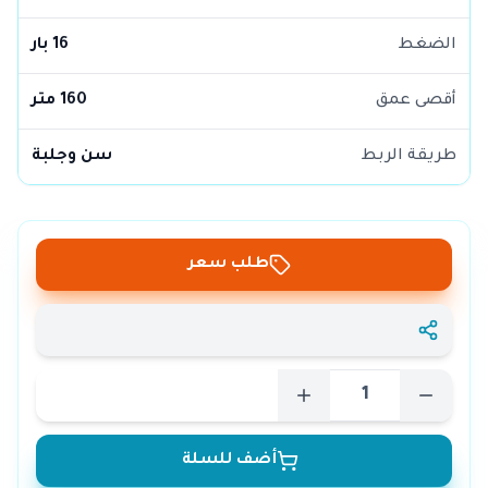
الضغط
16 بار
أقصى عمق
160 متر
طريقة الربط
سن وجلبة
طلب سعر
أضف للسلة