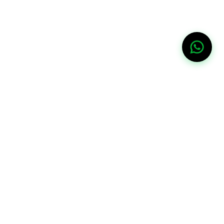
آبار جروب
للمقاولات العامة
ابار جروب هي شركة مصرية رائدة متخصصة في حفر وصيانة وتأهيل
آبار المياه الجوفية، وتقديم حلول متكاملة للطاقة الشمسية. نفتخر
بتقديم خدمات عالية الجودة تعتمد على أحدث التقنيات والمعايير
الهندسية لتلبية احتياجات عملائنا في مختلف أنحاء الجمهورية.