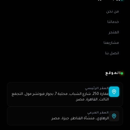
من نحن
خدماتنا
المتجر
مشاريعنا
اتصل بنا
الموقع
المقر الرئيسي
عمارة 250, شارع الشباب, محلية 7, بجوار فيوتشر مول, التجمع
الثالث, القاهرة, مصر.
المقر الفرعي
الرهاوي، منشأة القناطر، جيزة، مصر.