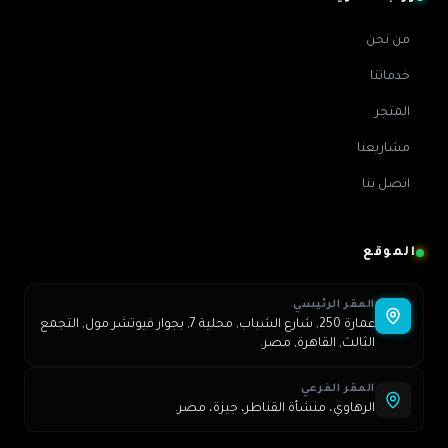
من نحن
خدماتنا
المتجر
مشاريعنا
اتصل بنا
الموقع
المقر الرئيسي
عمارة 250, شارع الشباب, محلية 7, بجوار فيوتشر مول, التجمع
الثالث, القاهرة, مصر.
المقر الفرعي
الرهاوي، منشأة القناطر، جيزة، مصر.