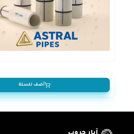
أضف للسلة
آبار جروب