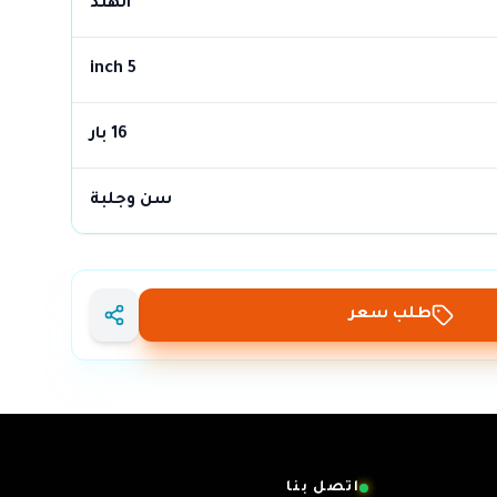
الهند
5 inch
16 بار
سن وجلبة
طلب سعر
اتصل بنا