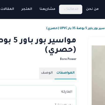
من نحن
خدماتنا
مشاريعنا
المتجر
المقالات
ر باور 5 بوصة 35 بار UPVC (حصري)
(حصري)
Bore Power
المواصفات
الوصف
الماركة