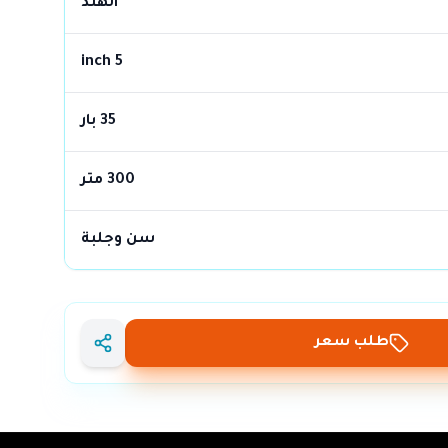
الهند
5 inch
35 بار
300 متر
سن وجلبة
طلب سعر