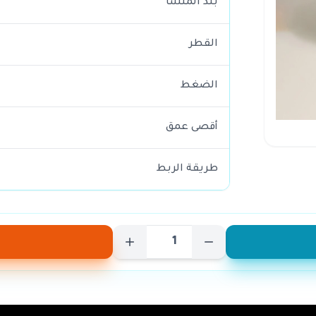
بلد المنشأ
القطر
الضغط
أقصى عمق
طريقة الربط