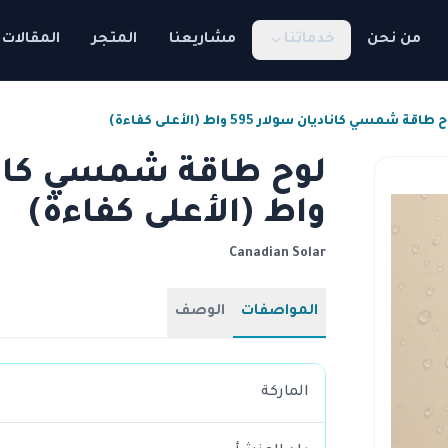
من نحن
خدماتنا
مشاريعنا
المتجر
المقالات
 طاقة شمسي كاناديان سولار 595 واط (الأعلى كفاءة)
واط (الأعلى كفاءة)
Canadian Solar
المواصفات
الوصف
الماركة