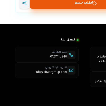
طلب سعر
اتصل بنا
رقم الهاتف
عمارة 250, شارع الشباب, محلية 7,
01211110240
ثالث,
البريد الإلكتروني
Info@abaargroup.com
زة، مصر.