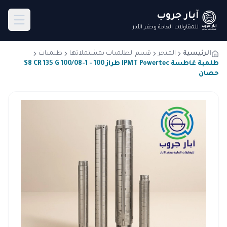
آبار جروب
للمقاولات العامة وحفر الآبار
الرئيسية
المتجر
قسم الطلمبات بمشتملاتها
طلمبات
طلمبة غاطسة IPMT Powertec طراز S8 CR 135 G 100/08-1 - 100
حصان