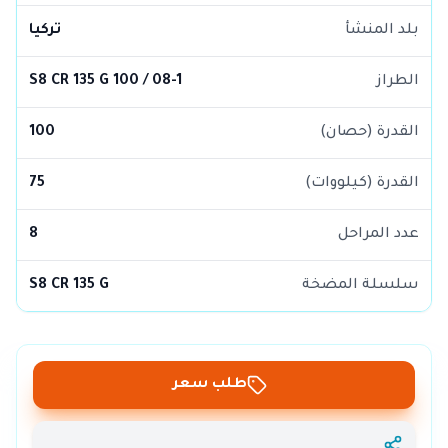
بلد المنشأ
تركيا
الطراز
S8 CR 135 G 100 / 08-1
القدرة (حصان)
100
القدرة (كيلووات)
75
عدد المراحل
8
سلسلة المضخة
S8 CR 135 G
طلب سعر