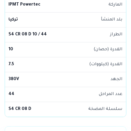
الماركة
IPMT Powertec
بلد المنشأ
تركيا
الطراز
S4 CR 08 D 10 / 44
القدرة (حصان)
10
القدرة (كيلووات)
7.5
الجهد
380V
عدد المراحل
44
سلسلة المضخة
S4 CR 08 D