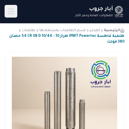
آبار جروب
للمقاولات العامة وحفر الآبار
الرئيسية
المتجر
قسم الطلمبات بمشتملاتها
طلمبات
طلمبة غاطسة IPMT Powertec طراز S4 CR 08 D 10/44 - 10 حصان
380 فولت