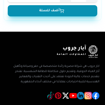
أضف للسلة
آبار جروب
للمقاولات العامة
ابار جروب هي شركة مصرية رائدة متخصصة في حفر وصيانة وتأهيل
آبار المياه الجوفية، وتقديم حلول متكاملة للطاقة الشمسية. نفتخر
بتقديم خدمات عالية الجودة تعتمد على أحدث التقنيات والمعايير
الهندسية لتلبية احتياجات عملائنا في مختلف أنحاء الجمهورية.