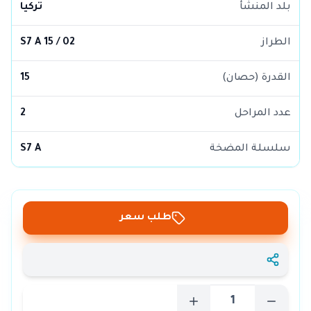
بلد المنشأ
تركيا
الطراز
S7 A 15 / 02
القدرة (حصان)
15
عدد المراحل
2
سلسلة المضخة
S7 A
طلب سعر