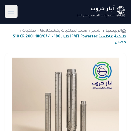
آبار جروب
للمقاولات العامة وحفر الآبار
الرئيسية
المتجر
قسم الطلمبات بمشتملاتها
طلمبات
طلمبة غاطسة IPMT Powertec طراز S10 CR 200 I 180/07-1 - 180
حصان