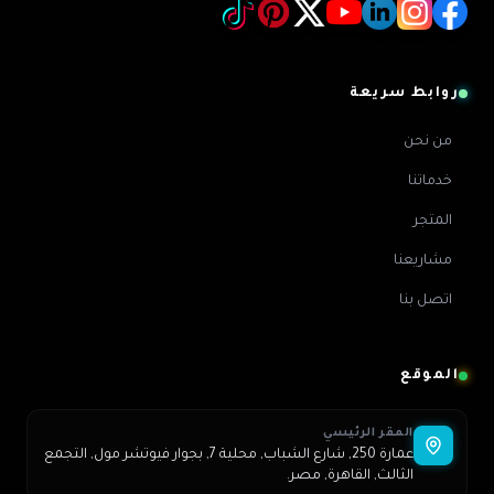
روابط سريعة
من نحن
خدماتنا
المتجر
مشاريعنا
اتصل بنا
الموقع
المقر الرئيسي
عمارة 250, شارع الشباب, محلية 7, بجوار فيوتشر مول, التجمع
الثالث, القاهرة, مصر.