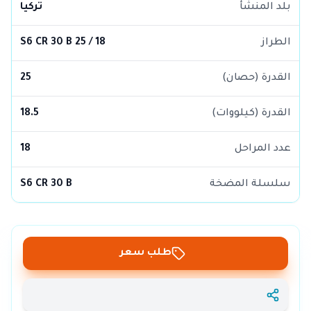
بلد المنشأ
تركيا
الطراز
S6 CR 30 B 25 / 18
القدرة (حصان)
25
القدرة (كيلووات)
18.5
عدد المراحل
18
سلسلة المضخة
S6 CR 30 B
طلب سعر