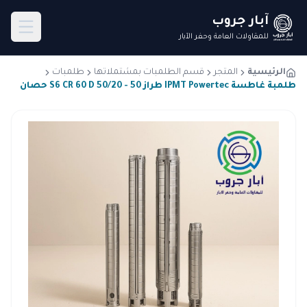
آبار جروب
للمقاولات العامة وحفر الآبار
الرئيسية
المتجر
قسم الطلمبات بمشتملاتها
طلمبات
طلمبة غاطسة IPMT Powertec طراز S6 CR 60 D 50/20 - 50 حصان