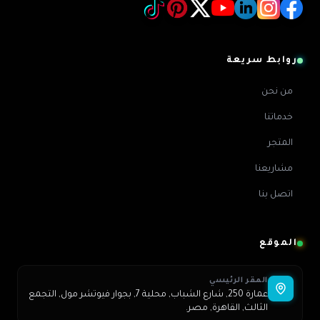
روابط سريعة
من نحن
خدماتنا
المتجر
مشاريعنا
اتصل بنا
الموقع
المقر الرئيسي
عمارة 250, شارع الشباب, محلية 7, بجوار فيوتشر مول, التجمع
الثالث, القاهرة, مصر.