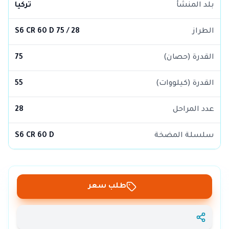
بلد المنشأ
تركيا
الطراز
S6 CR 60 D 75 / 28
القدرة (حصان)
75
القدرة (كيلووات)
55
عدد المراحل
28
سلسلة المضخة
S6 CR 60 D
طلب سعر