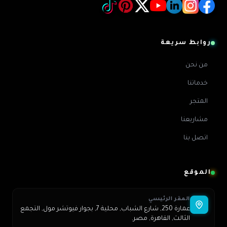
روابط سريعة
من نحن
خدماتنا
المتجر
مشاريعنا
اتصل بنا
الموقع
المقر الرئيسي
عمارة 250, شارع الشباب, محلية 7, بجوار فيوتشر مول, التجمع
الثالث, القاهرة, مصر.