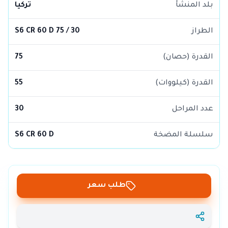
بلد المنشأ
تركيا
الطراز
S6 CR 60 D 75 / 30
القدرة (حصان)
75
القدرة (كيلووات)
55
عدد المراحل
30
سلسلة المضخة
S6 CR 60 D
طلب سعر