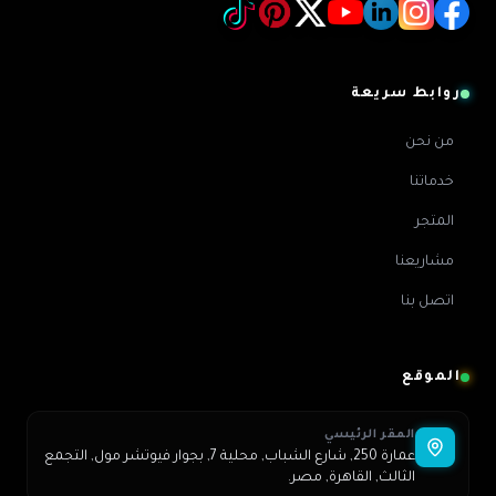
روابط سريعة
من نحن
خدماتنا
المتجر
مشاريعنا
اتصل بنا
الموقع
المقر الرئيسي
عمارة 250, شارع الشباب, محلية 7, بجوار فيوتشر مول, التجمع
الثالث, القاهرة, مصر.