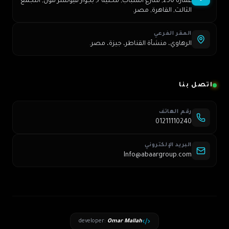
عمارة 250, شارع الشباب, محلية 7, بجوار فيوتشر مول, التجمع
الثالث, القاهرة, مصر.
المقر الفرعي
الرهاوي، منشأة القناطر، جيزة، مصر.
اتصل بنا
رقم الهاتف
01211110240
البريد الإلكتروني
Info@abaargroup.com
developer
:
Omar Mallah