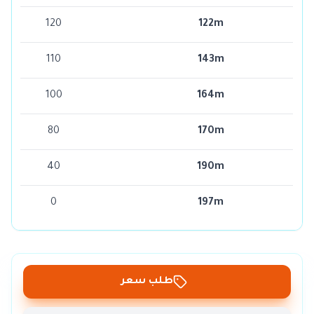
120
122m
110
143m
100
164m
80
170m
40
190m
0
197m
طلب سعر