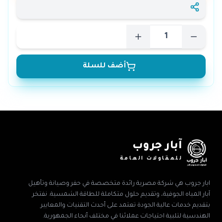
أضف للسلة
آبار جروب
للمقاولات العامة
ابار جروب هي شركة مصرية رائدة متخصصة في حفر وصيانة وتأهيل
آبار المياه الجوفية، وتقديم حلول متكاملة للطاقة الشمسية. نفتخر
بتقديم خدمات عالية الجودة تعتمد على أحدث التقنيات والمعايير
الهندسية لتلبية احتياجات عملائنا في مختلف أنحاء الجمهورية.