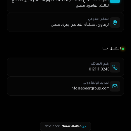
عمارة 250, شارع الشباب, محلية 7, بجوار فيوتشر مول, التجمع
الثالث, القاهرة, مصر.
المقر الفرعي
الرهاوي، منشأة القناطر، جيزة، مصر.
اتصل بنا
رقم الهاتف
01211110240
البريد الإلكتروني
Info@abaargroup.com
developer
:
Omar Mallah