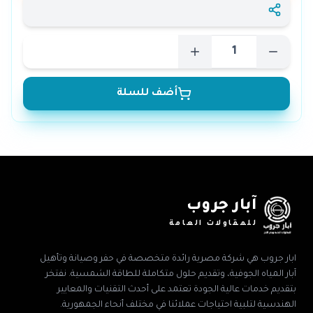
أضف للسلة
آبار جروب
للمقاولات العامة
ابار جروب هي شركة مصرية رائدة متخصصة في حفر وصيانة وتأهيل
آبار المياه الجوفية، وتقديم حلول متكاملة للطاقة الشمسية. نفتخر
بتقديم خدمات عالية الجودة تعتمد على أحدث التقنيات والمعايير
الهندسية لتلبية احتياجات عملائنا في مختلف أنحاء الجمهورية.