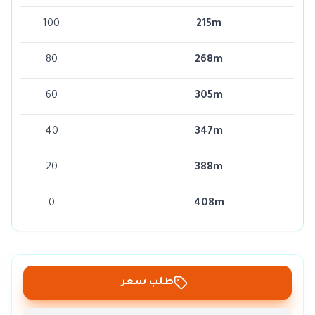
100
215m
80
268m
60
305m
40
347m
20
388m
0
408m
طلب سعر