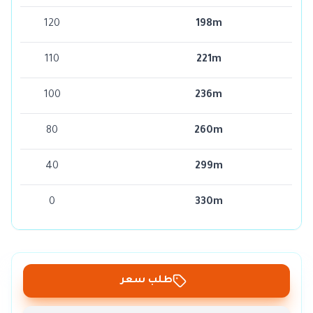
120
198m
110
221m
100
236m
80
260m
40
299m
0
330m
طلب سعر