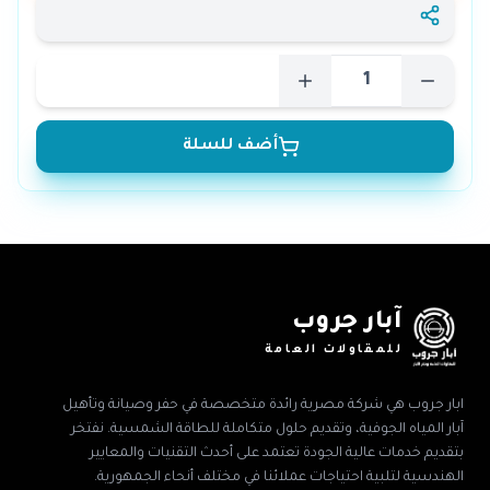
أضف للسلة
آبار جروب
للمقاولات العامة
ابار جروب هي شركة مصرية رائدة متخصصة في حفر وصيانة وتأهيل
آبار المياه الجوفية، وتقديم حلول متكاملة للطاقة الشمسية. نفتخر
بتقديم خدمات عالية الجودة تعتمد على أحدث التقنيات والمعايير
الهندسية لتلبية احتياجات عملائنا في مختلف أنحاء الجمهورية.