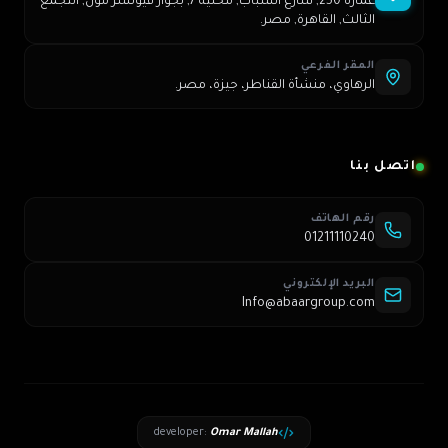
عمارة 250, شارع الشباب, محلية 7, بجوار فيوتشر مول, التجمع
الثالث, القاهرة, مصر.
المقر الفرعي
الرهاوي، منشأة القناطر، جيزة، مصر.
اتصل بنا
رقم الهاتف
01211110240
البريد الإلكتروني
Info@abaargroup.com
developer
:
Omar Mallah