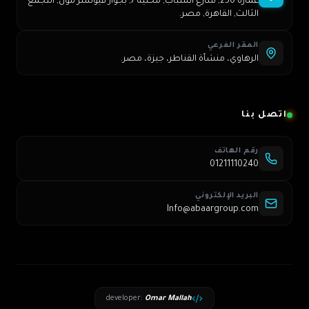
عمارة 250, شارع الشباب, محلية 7, بجوار فيوتشر مول, التجمع
الثالث, القاهرة, مصر.
المقر الفرعي
الرهاوي، منشأة القناطر، جيزة، مصر.
اتصل بنا
رقم الهاتف
01211110240
البريد الإلكتروني
Info@abaargroup.com
developer
:
Omar Mallah