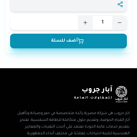
أضف للسلة
آبار جروب
للمقاولات العامة
ابار جروب هي شركة مصرية رائدة متخصصة في حفر وصيانة وتأهيل
آبار المياه الجوفية، وتقديم حلول متكاملة للطاقة الشمسية. نفتخر
بتقديم خدمات عالية الجودة تعتمد على أحدث التقنيات والمعايير
الهندسية لتلبية احتياجات عملائنا في مختلف أنحاء الجمهورية.