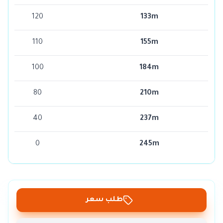
120
133m
110
155m
100
184m
80
210m
40
237m
0
245m
طلب سعر