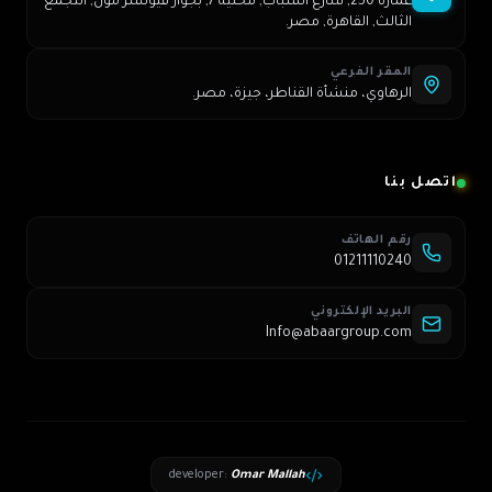
عمارة 250, شارع الشباب, محلية 7, بجوار فيوتشر مول, التجمع
الثالث, القاهرة, مصر.
المقر الفرعي
الرهاوي، منشأة القناطر، جيزة، مصر.
اتصل بنا
رقم الهاتف
01211110240
البريد الإلكتروني
Info@abaargroup.com
developer
:
Omar Mallah