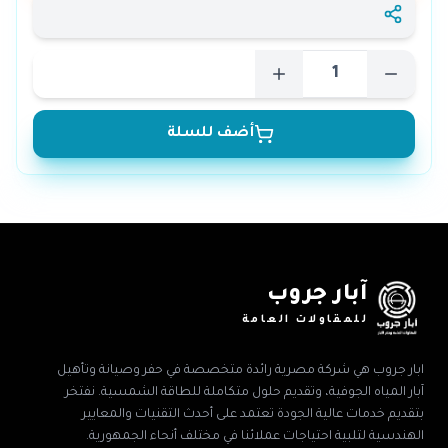
أضف للسلة
آبار جروب
للمقاولات العامة
ابار جروب هي شركة مصرية رائدة متخصصة في حفر وصيانة وتأهيل
آبار المياه الجوفية، وتقديم حلول متكاملة للطاقة الشمسية. نفتخر
بتقديم خدمات عالية الجودة تعتمد على أحدث التقنيات والمعايير
الهندسية لتلبية احتياجات عملائنا في مختلف أنحاء الجمهورية.