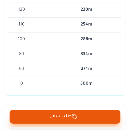
120
220m
110
254m
100
288m
80
334m
60
374m
0
500m
طلب سعر