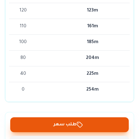
120
123m
110
161m
100
185m
80
204m
40
225m
0
254m
طلب سعر