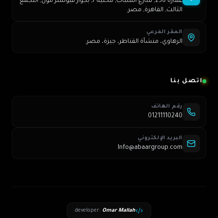
عمارة 250, شارع الشباب, محلية 7, بجوار فيوتشر مول, التجمع
الثالث, القاهرة, مصر.
المقر الفرعي
الرهاوي، منشأة القناطر، جيزة، مصر.
اتصل بنا
رقم الهاتف
01211110240
البريد الإلكتروني
Info@abaargroup.com
developer
:
Omar Mallah