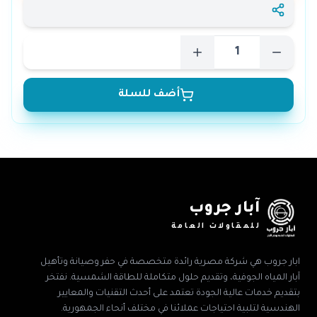
أضف للسلة
آبار جروب
للمقاولات العامة
ابار جروب هي شركة مصرية رائدة متخصصة في حفر وصيانة وتأهيل
آبار المياه الجوفية، وتقديم حلول متكاملة للطاقة الشمسية. نفتخر
بتقديم خدمات عالية الجودة تعتمد على أحدث التقنيات والمعايير
الهندسية لتلبية احتياجات عملائنا في مختلف أنحاء الجمهورية.