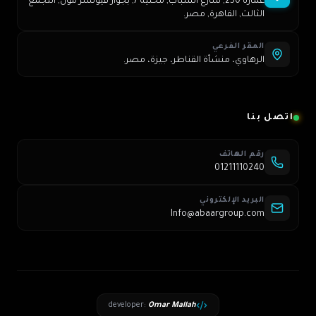
عمارة 250, شارع الشباب, محلية 7, بجوار فيوتشر مول, التجمع
الثالث, القاهرة, مصر.
المقر الفرعي
الرهاوي، منشأة القناطر، جيزة، مصر.
اتصل بنا
رقم الهاتف
01211110240
البريد الإلكتروني
Info@abaargroup.com
developer
:
Omar Mallah