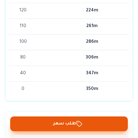
120
224m
110
261m
100
286m
80
306m
40
347m
0
350m
طلب سعر