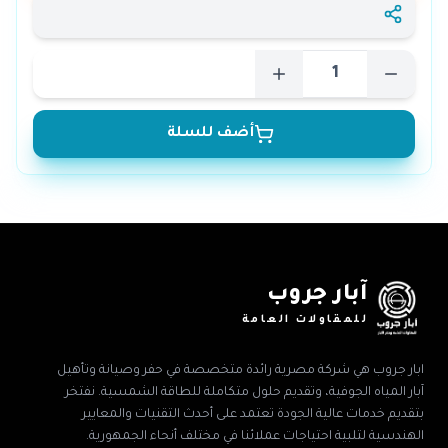
أضف للسلة
آبار جروب
للمقاولات العامة
ابار جروب هي شركة مصرية رائدة متخصصة في حفر وصيانة وتأهيل
آبار المياه الجوفية، وتقديم حلول متكاملة للطاقة الشمسية. نفتخر
بتقديم خدمات عالية الجودة تعتمد على أحدث التقنيات والمعايير
الهندسية لتلبية احتياجات عملائنا في مختلف أنحاء الجمهورية.