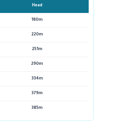
Head
180m
220m
251m
290m
334m
379m
385m