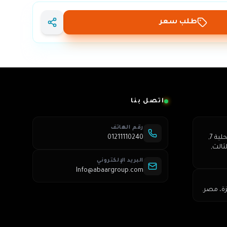
طلب سعر
اتصل بنا
رقم الهاتف
عمارة 250, شارع الشباب, محلية 7,
01211110240
ثالث,
البريد الإلكتروني
Info@abaargroup.com
زة، مصر.