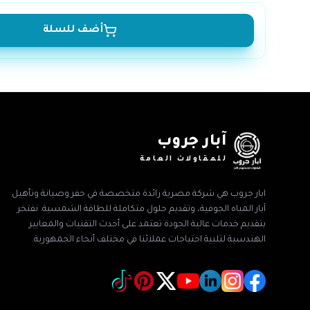
أضف للسلة
آبار جروب
للمقاولات العامة
ابار جروب هي شركة مصرية رائدة متخصصة في حفر وصيانة وتأهيل
آبار المياه الجوفية، وتقديم حلول متكاملة للطاقة الشمسية. نفتخر
بتقديم خدمات عالية الجودة تعتمد على أحدث التقنيات والمعايير
الهندسية لتلبية احتياجات عملائنا في مختلف أنحاء الجمهورية.