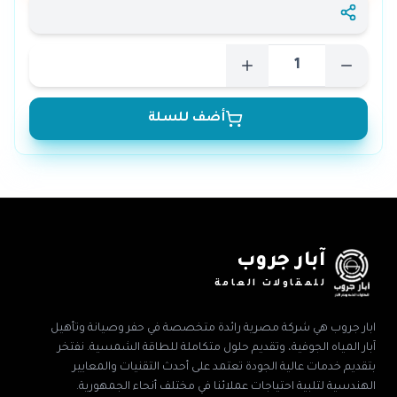
أضف للسلة
آبار جروب
للمقاولات العامة
ابار جروب هي شركة مصرية رائدة متخصصة في حفر وصيانة وتأهيل
آبار المياه الجوفية، وتقديم حلول متكاملة للطاقة الشمسية. نفتخر
بتقديم خدمات عالية الجودة تعتمد على أحدث التقنيات والمعايير
الهندسية لتلبية احتياجات عملائنا في مختلف أنحاء الجمهورية.