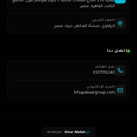
عمارة 250, شارع الشباب, محلية 7, بجوار فيوتشر مول, التجمع
الثالث, القاهرة, مصر.
المقر الفرعي
الرهاوي، منشأة القناطر، جيزة، مصر.
اتصل بنا
رقم الهاتف
01211110240
البريد الإلكتروني
Info@abaargroup.com
developer
:
Omar Mallah