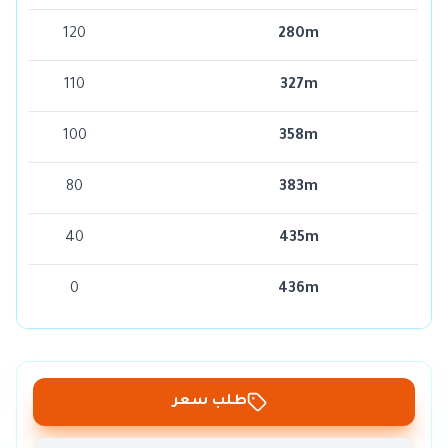
120
280m
110
327m
100
358m
80
383m
40
435m
0
436m
طلب سعر