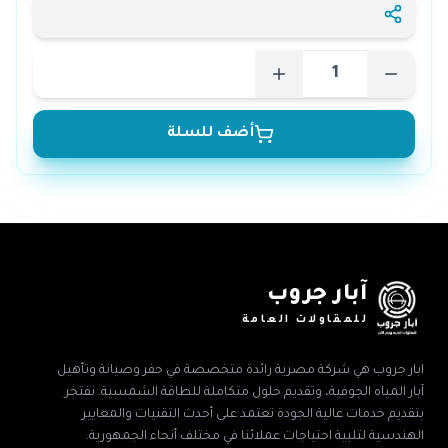
أضف للسلة
آبار جروب
للمقاولات العامة
ابار جروب هي شركة مصرية رائدة متخصصة في حفر وصيانة وتأهيل
آبار المياه الجوفية، وتقديم حلول متكاملة للطاقة الشمسية. نفتخر
بتقديم خدمات عالية الجودة تعتمد على أحدث التقنيات والمعايير
الهندسية لتلبية احتياجات عملائنا في مختلف أنحاء الجمهورية.