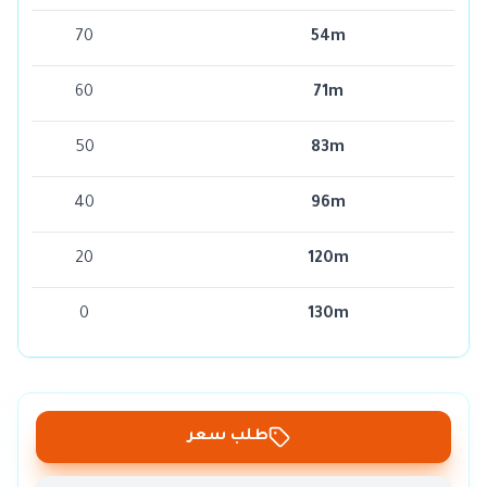
70
54m
60
71m
50
83m
40
96m
20
120m
0
130m
طلب سعر