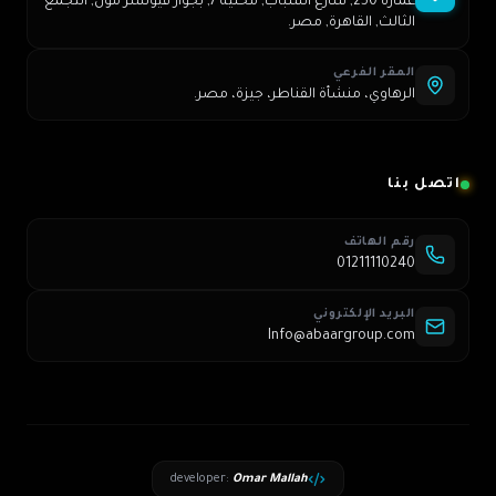
عمارة 250, شارع الشباب, محلية 7, بجوار فيوتشر مول, التجمع
الثالث, القاهرة, مصر.
المقر الفرعي
الرهاوي، منشأة القناطر، جيزة، مصر.
اتصل بنا
رقم الهاتف
01211110240
البريد الإلكتروني
Info@abaargroup.com
developer
:
Omar Mallah