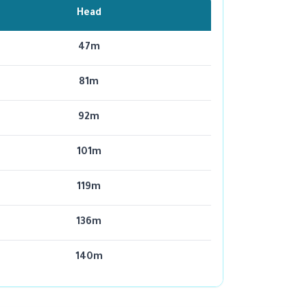
Head
47m
81m
92m
101m
119m
136m
140m