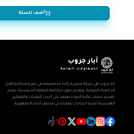
أضف للسلة
آبار جروب
للمقاولات العامة
ابار جروب هي شركة مصرية رائدة متخصصة في حفر وصيانة وتأهيل
آبار المياه الجوفية، وتقديم حلول متكاملة للطاقة الشمسية. نفتخر
بتقديم خدمات عالية الجودة تعتمد على أحدث التقنيات والمعايير
الهندسية لتلبية احتياجات عملائنا في مختلف أنحاء الجمهورية.