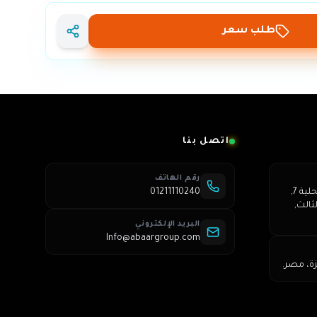
طلب سعر
اتصل بنا
رقم الهاتف
عمارة 250, شارع الشباب, محلية 7,
01211110240
ثالث,
البريد الإلكتروني
Info@abaargroup.com
زة، مصر.