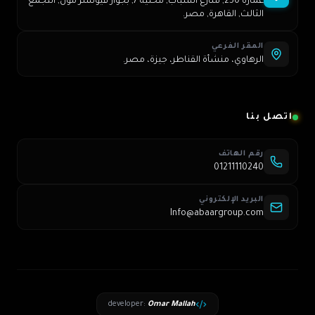
عمارة 250, شارع الشباب, محلية 7, بجوار فيوتشر مول, التجمع
الثالث, القاهرة, مصر.
المقر الفرعي
الرهاوي، منشأة القناطر، جيزة، مصر.
اتصل بنا
رقم الهاتف
01211110240
البريد الإلكتروني
Info@abaargroup.com
developer
:
Omar Mallah