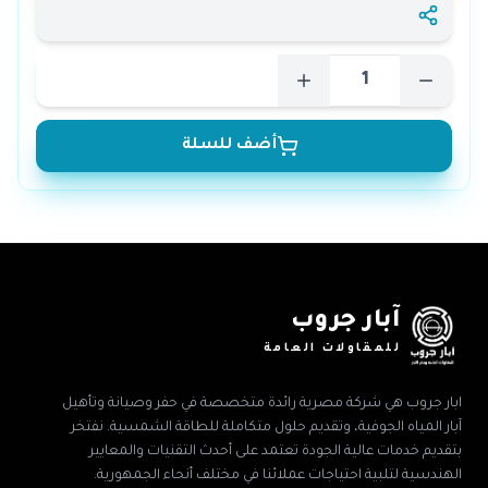
أضف للسلة
آبار جروب
للمقاولات العامة
ابار جروب هي شركة مصرية رائدة متخصصة في حفر وصيانة وتأهيل
آبار المياه الجوفية، وتقديم حلول متكاملة للطاقة الشمسية. نفتخر
بتقديم خدمات عالية الجودة تعتمد على أحدث التقنيات والمعايير
الهندسية لتلبية احتياجات عملائنا في مختلف أنحاء الجمهورية.