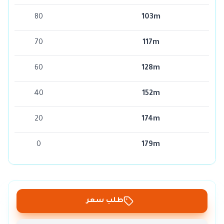
80
103m
70
117m
60
128m
40
152m
20
174m
0
179m
طلب سعر