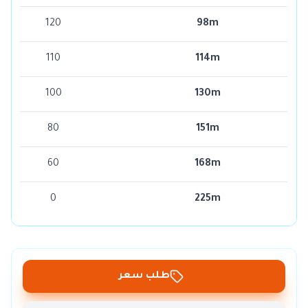
120
98m
110
114m
100
130m
80
151m
60
168m
0
225m
طلب سعر