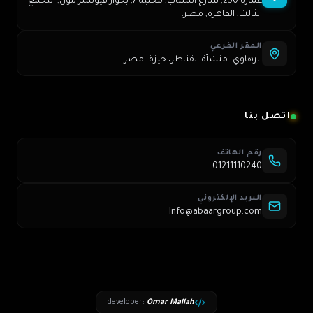
عمارة 250, شارع الشباب, محلية 7, بجوار فيوتشر مول, التجمع
الثالث, القاهرة, مصر.
المقر الفرعي
الرهاوي، منشأة القناطر، جيزة، مصر.
اتصل بنا
رقم الهاتف
01211110240
البريد الإلكتروني
Info@abaargroup.com
developer
:
Omar Mallah