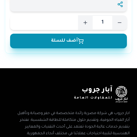
أضف للسلة
آبار جروب
للمقاولات العامة
ابار جروب هي شركة مصرية رائدة متخصصة في حفر وصيانة وتأهيل
آبار المياه الجوفية، وتقديم حلول متكاملة للطاقة الشمسية. نفتخر
بتقديم خدمات عالية الجودة تعتمد على أحدث التقنيات والمعايير
الهندسية لتلبية احتياجات عملائنا في مختلف أنحاء الجمهورية.