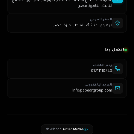
عمارة 250, شارع الشباب, محلية 7, بجوار فيوتشر مول, التجمع
الثالث, القاهرة, مصر.
المقر الفرعي
الرهاوي، منشأة القناطر، جيزة، مصر.
اتصل بنا
رقم الهاتف
01211110240
البريد الإلكتروني
Info@abaargroup.com
developer
:
Omar Mallah