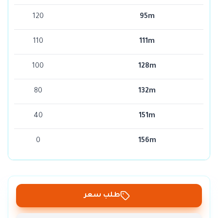
120
95m
110
111m
100
128m
80
132m
40
151m
0
156m
طلب سعر