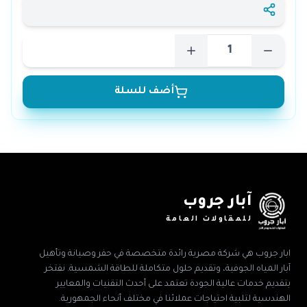
أضف للسلة
آبار جروب
للمقاولات العامة
ابار جروب هي شركة مصرية رائدة متخصصة في حفر وصيانة وتأهيل
آبار المياه الجوفية، وتقديم حلول متكاملة للطاقة الشمسية. نفتخر
بتقديم خدمات عالية الجودة تعتمد على أحدث التقنيات والمعايير
الهندسية لتلبية احتياجات عملائنا في مختلف أنحاء الجمهورية.