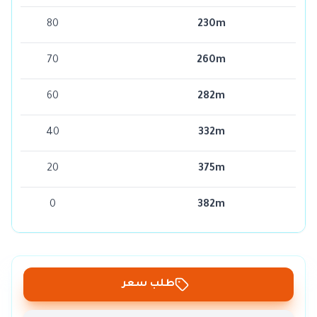
80
230m
70
260m
60
282m
40
332m
20
375m
0
382m
طلب سعر