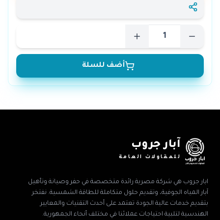
أضف للسلة
آبار جروب
للمقاولات العامة
ابار جروب هي شركة مصرية رائدة متخصصة في حفر وصيانة وتأهيل
آبار المياه الجوفية، وتقديم حلول متكاملة للطاقة الشمسية. نفتخر
بتقديم خدمات عالية الجودة تعتمد على أحدث التقنيات والمعايير
الهندسية لتلبية احتياجات عملائنا في مختلف أنحاء الجمهورية.