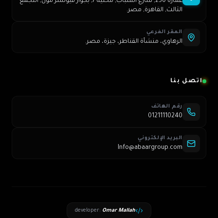
عمارة 250, شارع الشباب, محلية 7, بجوار فيوتشر مول, التجمع
الثالث, القاهرة, مصر.
المقر الفرعي
الرهاوي، منشأة القناطر، جيزة، مصر.
اتصل بنا
رقم الهاتف
01211110240
البريد الإلكتروني
Info@abaargroup.com
developer
:
Omar Mallah