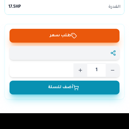
القدرة
17.5HP
طلب سعر
أضف للسلة