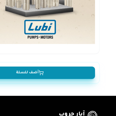
أضف للسلة
آبار جروب