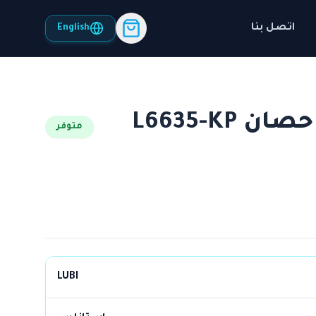
اتصل بنا
English
موتور أعماق لوبي 35 حصان L6635-KP
متوفر
LUBI