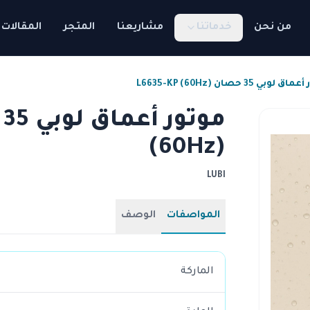
من نحن
خدماتنا
مشاريعنا
المتجر
المقالات
 لوبي 35 حصان L6635-KP (60Hz)
(60Hz)
LUBI
المواصفات
الوصف
الماركة