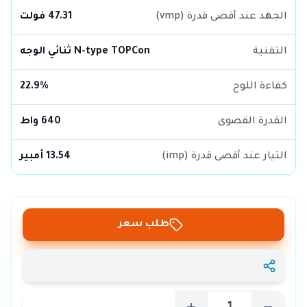
الجهد عند أقصى قدرة (vmp)
47.31 فولت
التقنية
N-type TOPCon ثنائي الوجه
كفاءة اللوح
22.9%
القدرة القصوى
640 واط
التيار عند أقصى قدرة (imp)
13.54 أمبير
طلب سعر