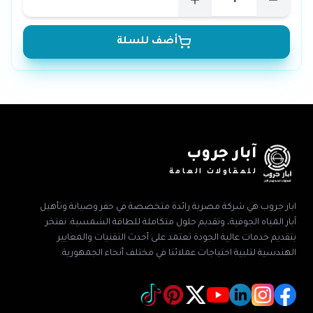
أضف للسلة
آبار جروب
للمقاولات العامة
ابار جروب هي شركة مصرية رائدة متخصصة في حفر وصيانة وتأهيل
آبار المياه الجوفية، وتقديم حلول متكاملة للطاقة الشمسية. نفتخر
بتقديم خدمات عالية الجودة تعتمد على أحدث التقنيات والمعايير
الهندسية لتلبية احتياجات عملائنا في مختلف أنحاء الجمهورية.