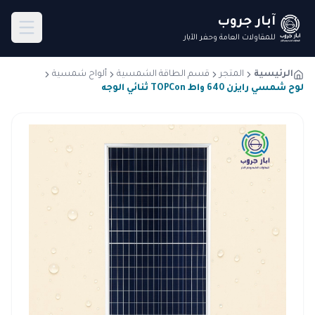
آبار جروب
للمقاولات العامة وحفر الآبار
الرئيسية
المتجر
قسم الطاقة الشمسية
ألواح شمسية
لوح شمسي رايزن 640 واط TOPCon ثنائي الوجه