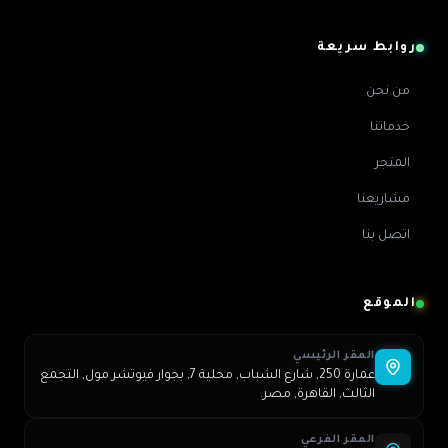
روابط سريعة
من نحن
خدماتنا
المتجر
مشاريعنا
اتصل بنا
الموقع
المقر الرئيسي
عمارة 250, شارع الشباب, محلية 7, بجوار فيوتشر مول, التجمع
الثالث, القاهرة, مصر.
المقر الفرعي