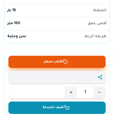
الضغط
16 بار
أقصى عمق
160 متر
طريقة الربط
سن وجلبة
طلب سعر
أضف للسلة