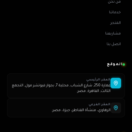
من نحن
خدماتنا
المتجر
مشاريعنا
اتصل بنا
الموقع
المقر الرئيسي
عمارة 250, شارع الشباب, محلية 7, بجوار فيوتشر مول, التجمع
الثالث, القاهرة, مصر.
المقر الفرعي
الرهاوي، منشأة القناطر، جيزة، مصر.